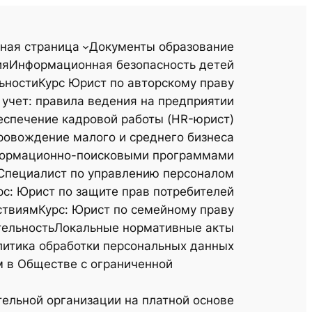
ная страница
Документы образование
ия
Информационная безопасность детей
ьности
Курс Юрист по авторскому праву
 учет: правила ведения на предприятии
еспечение кадровой работы (HR-юрист)
ровождение малого и среднего бизнеса
информационно-поисковыми программами
 Специалист по управлению персоналом
рс: Юрист по защите прав потребителей
ствиям
Курс: Юрист по семейному праву
тельность
Локальные нормативные акты
итика обработки персональных данных​
 в Обществе с ограниченной
ельной организации на платной основе