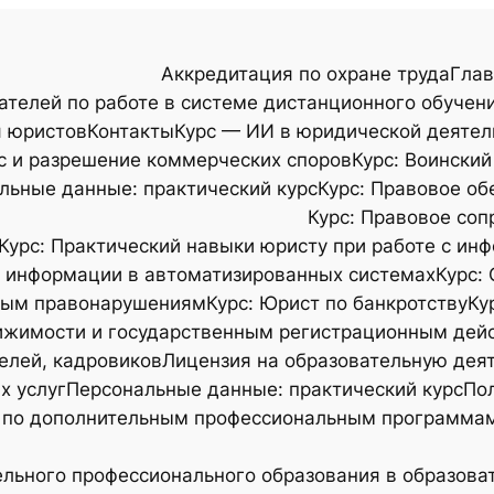
Аккредитация по охране труда
Глав
ателей по работе в системе дистанционного обучен
я юристов
Контакты
Курс — ИИ в юридической деятел
с и разрешение коммерческих споров
Курс: Воинский
альные данные: практический курс
Курс: Правовое об
Курс: Правовое соп
Курс: Практический навыки юристу при работе с 
е информации в автоматизированных системах
Курс:
вным правонарушениям
Курс: Юрист по банкротству
Ку
вижимости и государственным регистрационным дей
елей, кадровиков
Лицензия на образовательную дея
х услуг
Персональные данные: практический курс
Пол
 по дополнительным профессиональным программам
ьного профессионального образования в образоват