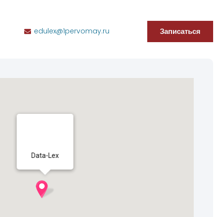
Записаться
edulex@1pervomay.ru
Data-Lex